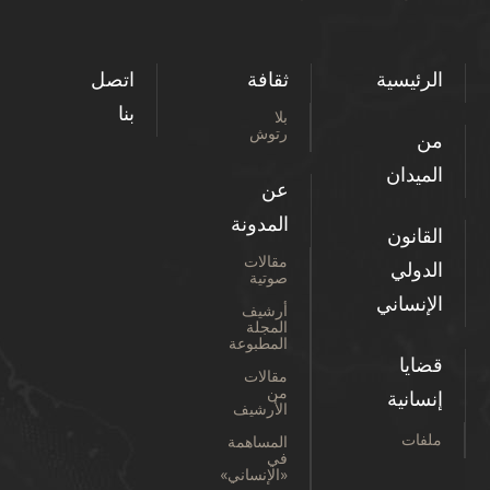
الرئيسية
ثقافة
اتصل
بنا
بلا
رتوش
من
الميدان
عن
المدونة
القانون
مقالات
الدولي
صوتية
الإنساني
أرشيف
المجلة
المطبوعة
قضايا
مقالات
من
إنسانية
الأرشيف
ملفات
المساهمة
في
«الإنساني»