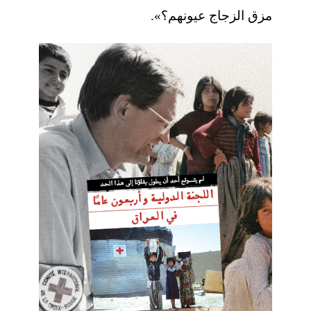
مزق الزجاج عيونهم؟».