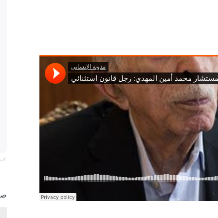
الإ
صو