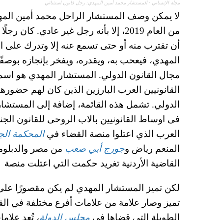
مجلة الإنساني
·
المستشار محمد أمين المهدي: رجل قانون استثنائي
من العام 2019، إلا بأنه رجل غير عادي. كا
أن تقترب منه أو حتى تسمع عنه إلا وتدرك على ال
المهدي، فيعحب به، ويقدره، ويفخر بإنجازه بوصفًا 
مجال القانون الدولي. المستشار المهدي هو اس
القانونيين العرب البارزين الذين كان لهم حضوره
الدولي. تشمل هذه القائمة، إضافة إلى المستش
فى اوساط القانونيين بالاب الروحى للقانون الج
العرب الذي اعتلوا منصة القضاء في
المحكمة الجن
المنعم رياض و
جورج أبي صعب
من مصر والدبلوما
القاضية الأردنية تغريد حكمت التي اعتلت منصة الم
لكن تميز المستشار المهدي لم يكن مقصورًا على ا
تميز وصار علامة من علامات أفرع مختلفة في الق
الطويلة التي قضاها في
مجلس الدولة
، تُعد علا