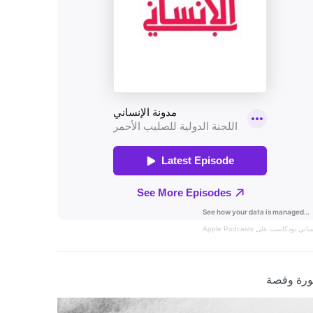
نساني
بودكاست على Apple Podcasts
رة وقصة