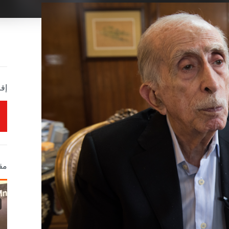
إقر
مق