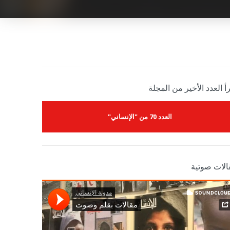
أ العدد الأخير من المجلة
العدد 70 من "الإنساني"
الات صوتية