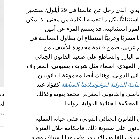
لا يمكن وصف المستشار الراحل محمد أمين المهدي، الذي رحل عن عالمنا في 29 أيلول/ سبتمبر
ن رجلًا استثنائيًّا بكل ما تحمله الكلمة من معنى. لا يمكن
فور استثنائيته. قد يسمع المرء عن أمين
مصريًّا وعربيًّا استطاع أن يطاول العمالقة في
م عربي، ضمن قائمة محدودة للأسف، من
م البارز والساطع على صعيد القانون الجنائي
ار المهدي، اسماء مثل شريف بسيوني، المعروف
نائى الدولى، وهناك أيضا مجموعة
القانونيين
ائية الدولية ليوغوسلافيا السابقة
كفؤاد عبد
سي والقانوني المغربي محمد بنونة وكذلك
حكمة الجنائية الدولية لرواندا.
لح
تص
لقانون الجنائي الدولي، ففي حياته العملية
انون على صعوبة ذلك. فأحكامه خلال الفترة
مات في القانون الإداري. وفي هذا السياق، وضع