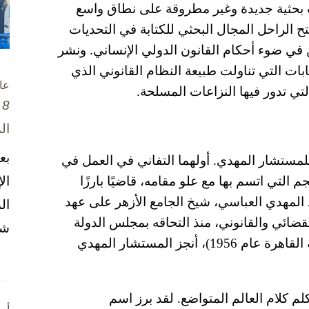
واب بحثية جديدة وغير مطروقة على نطاق واسع
فتح الراحل المجال البحثي للكتابة في التحديات
 في ضوء أحكام القانون الدولي الإنساني. ونشر
بات التي تناولت طبيعة النظام القانوني الذي
عا
تي تدور فيها النزاعات المسلحة.
8 تشرين الأول / أكتوبر، 2025
ال
بع
للمستشار المهدي. أولهما التفاني في العمل في
ال
 التي اتسم بها مع علو مقامه، قاضيًا بارزًا
المهدي العباسي، شيخ الجامع الأزهر على عهد
ال
ضائي والقانوني، منذ التحاقه بمجلس الدولة
شخ
(تخرج المستشار المهدي في كلية الحقوق جامعة القاهرة عام 1956)، أنجز المستشار المهدي
 كلام العالم المتواضع. لقد برز اسم