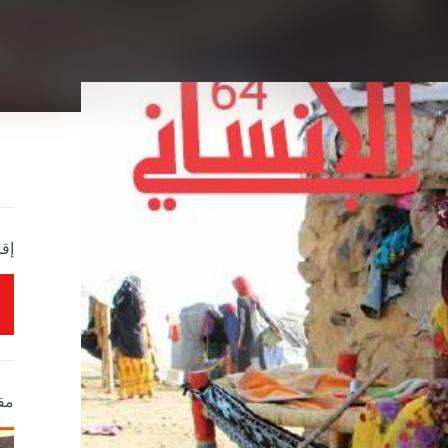
إقر
مق