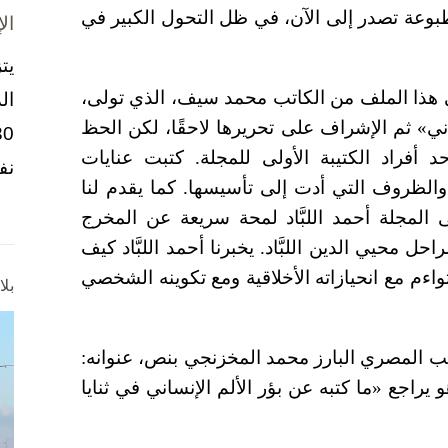
بوعة تصدر إلى الآن، في ظل التحول الكبير في
ال
يت
في هذا الملف من الكاتب محمد سيف، الذي تولى،
ال
اني» ثم الإشراف على تحريرها لاحقًا، لكن الحظ
 أفراد الكتيبة الأولى للمجلة. كتبت عنايات
نف
لظروف التي أدت إلى تأسيسها. كما يقدم لنا
لمجلة أحمد اللبَّاد لمحة سريعة عن المخرج
حل محيي الدين اللبَّاد. يخبرنا أحمد اللبَّاد كيف
تواءم مع انحيازاته الأخلاقية ومع تكوينه الشخصي
بل
يب المصري البارز محمد المخزنجي بنص، عنوانه:
 يراجع «ما كتبه عن بؤر الألم الإنساني في ثنايا