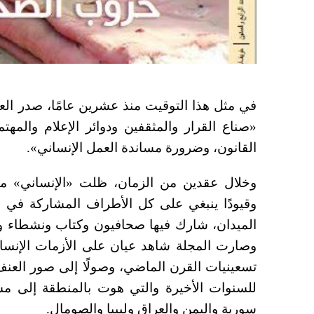
في مثل هذا التوقيت منذ عشرين عامًا، صدر الع
«صناع القرار والمثقفين ودوائر الإعلام والمه
القانون، وضرورة مساندة العمل الإنساني».
وخلال عقدين من الزمان، ظلت «الإنساني» مخ
وقيودًا ينبغي على كل الأطراف المشاركة في ا
الميدان، شارك فيها صحافيون وكتاب ونشطاء و
وصارت المجلة شاهد عيان على الأزمات الإنساني
تسعينيات القرن الماضي، وصولًا إلى صور العن
للسنوات الأخيرة والتي هوت بالمنطقة إلى مس
سورية واليمن والعراق وليبيا والصومال.