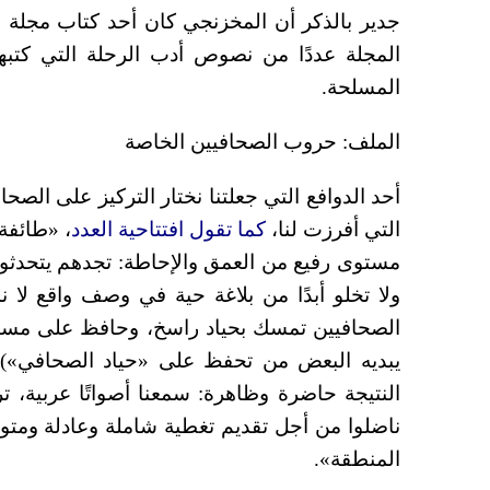
جدير بالذكر أن المخزنجي كان أحد كتاب مجلة ا
المجلة عددًا من نصوص أدب الرحلة التي كتب
المسلحة.
الملف: حروب الصحافيين الخاصة
أحد الدوافع التي جعلتنا نختار التركيز على الص
التي أفرزت لنا،
كما تقول افتتاحية العدد
، «طائفة
مستوى رفيع من العمق والإحاطة: تجدهم يتحدثو
ولا تخلو أبدًا من بلاغة حية في وصف واقع لا 
الصحافيين تمسك بحياد راسخ، وحافظ على مساف
يبديه البعض من تحفظ على «حياد الصحافي»)،
النتيجة حاضرة وظاهرة: سمعنا أصواتًا عربية، 
ناضلوا من أجل تقديم تغطية شاملة وعادلة ومتو
المنطقة».