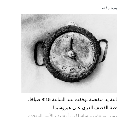
رة وقصة
ساعة يد متفحمة توقفت عند الساعة 8:15 صباحًا،
ظة القصف الذري على هيروشيما
وير: يويتشيرو ساساكي، أرشيف الأمم المتحدة.