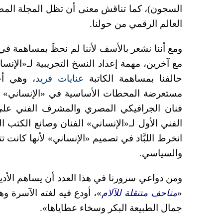
السجون)، كما تناقش معنى أن تظل المجلة المط
العالم الرقمي من حولنا.
ومع أننا نشعر بالأسف لأننا لم نحظَ بمساهمة 
مع آخرين، مهمة إعداد النسخ التجريبية لـ«الإنس
حالفنا بمساهمة الكاتبة
عنايات فريد
، وهي أحد
مستعرضة المحطات الأساسية في «الإنساني» وا
فنان الجرافيكي المصري والمشرف الفني على ا
الفني الأول لـ«الإنساني» الفنان وصانع الكتب الرا
انخرط اللبَّاد في تصميم «الإنساني» لأنها كانت ت
والسياسي.
ومن دواعي سرورنا في هذا العدد أن يساهم الأد
«
متاحف متنقلة للآلام
»، أودع فيه لغته الآسرة وهو
جمال الطبيعة البكر وسخاء عطاياها».