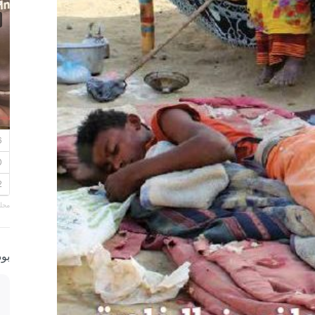
مجلة
بو