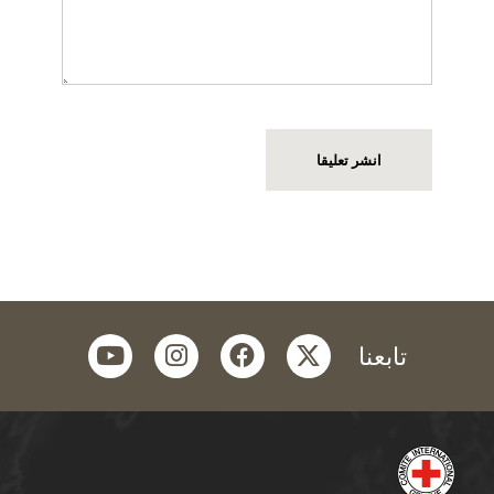
youtube
instagram
facebook
twitter
تابعنا