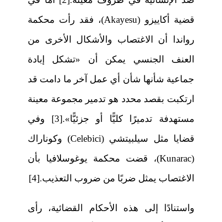
قضية أكاييزو (Akayesu)، فقد رأت محكمة
رواندا أن الاغتصاب والأشكال الأخرى من
العنف الجنسي يمكن أن «تشكل إبادة
جماعية شأنها شأن أي عمل آخر ما دامت قد
ارتكبت بقصد محدد هو تدمير مجموعة معينة
مستهدفة تدميرًا كليًّا أو جزئيًّا».[3] وفي
قضايا مثل سيلبيتشي (Celebici) وكوناراك
(Kunarac)، قضت محكمة يوغوسلافيا بأن
الاغتصاب يمثل ضربًا من ضروب التعذيب.[4]
واستنادًا إلى هذه الأحكام القضائية، رأى