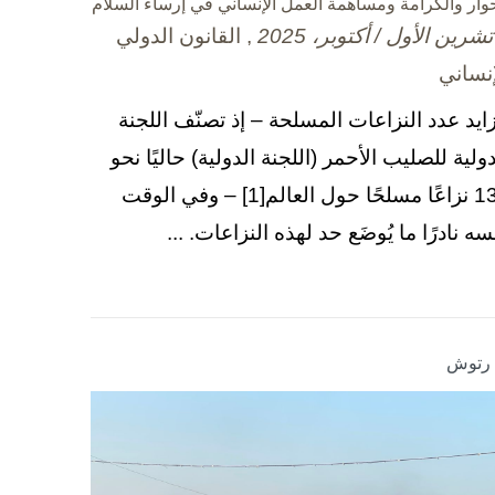
حوار والكرامة ومساهمة العمل الإنساني في إرساء السلام
, القانون الدولي
إنساني
زايد عدد النزاعات المسلحة – إذ تصنّف اللجنة
دولية للصليب الأحمر (اللجنة الدولية) حاليًا نحو
130 نزاعًا مسلحًا حول العالم[1] – وفي الوقت
سه نادرًا ما يُوضَع حد لهذه النزاعات. ...
ا رتوش