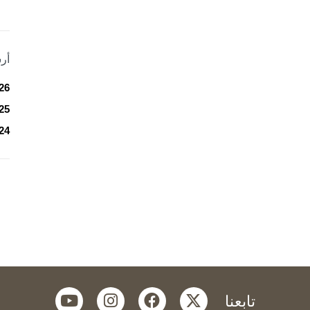
أر
26
25
24
youtube
instagram
facebook
twitter
تابعنا