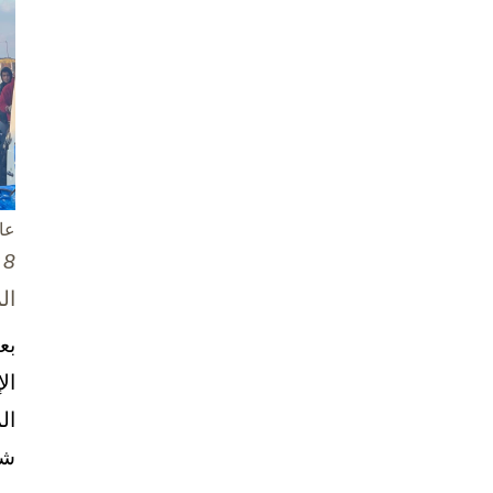
عا
8 تشرين الأول / أكتوبر، 2025
ال
بع
ال
ال
شخ