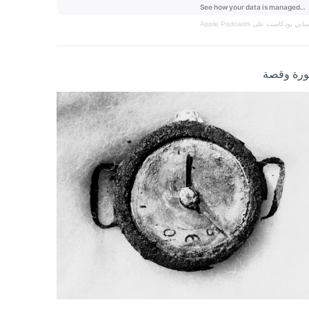
نساني
بودكاست على Apple Podcasts
رة وقصة