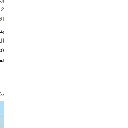
ال
2 تشرين الأول / أكتوبر، 2025
ال
يت
ال
نف
بل