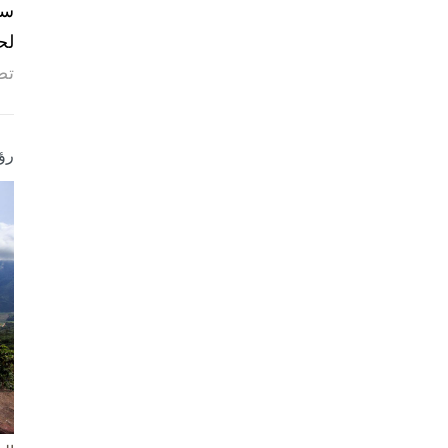
لح
تص
رؤ