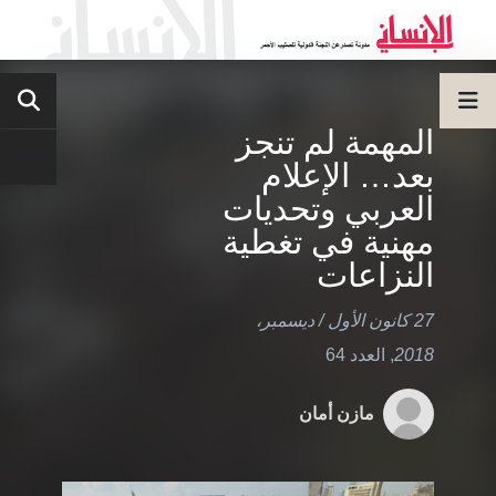
المهمة لم تنجز
بعد… الإعلام
العربي وتحديات
مهنية في تغطية
النزاعات
27 كانون الأول / ديسمبر،
2018
,
العدد 64
مازن أمان