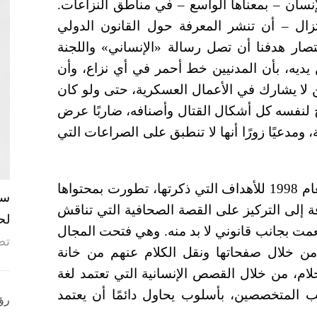
لإنسان – بمعناها الواسع – في مناطق النزاعات.
زال – أن تنشر المعرفة حول القانون الدولي
تصار هدفنا أن تصل رسالة «الإنساني» واللجنة
 يديه، بأن المدنيين خط أحمر في أي نزاع، وأن
 لا يشارك في الأعمال العسكرية، حتى ولو كان
ح لنفسه كل أشكال القتال وأصنافه، ضاربًا عرض
، ومدعيًا زورًا أنها لا تنطبق على الصراعات التي
فهذه المجلة المطبوعة، التي بدأ إصدارها في العام 1998 للأهداف التي ذكرتها، تطورت بمحتواها
لجافة إلى التركيز على القصة الصحافية التي تناقش
لح
طُعمت بجانب قانوني لا بد منه. وهي فتحت المجال
تص
من خلال صفحاتها ونقل الكلام عنهم من خانة
ام، من خلال القصص الإنسانية التي تعتمد لغة
 المتخصصين، بأسلوب يحاول دائمًا أن يعتمد
رؤ