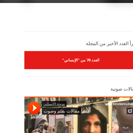
أ العدد الأخير من المجلة
العدد 70 من "الإنساني"
الات صوتية