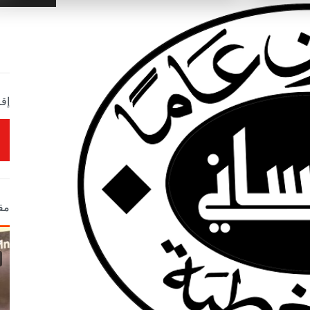
إقر
مق