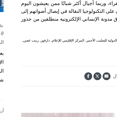
قراء، وربما أجيال أكثر شبابًا ممن يعيشون اليوم
على التكنولوجيا النقالة في إيصال أصواتهم إلى
اق مدونة الإنساني الإلكترونية منطلقين من جذور
عا
8 تشرين الأول / أكتوبر، 2025
,
,
,
,
الدولية للصليب الأحمر
المركز الإقليمي للإعلام
دارفور
زينب غصن
ال
بع
ال
ال
ل
شخ
أر