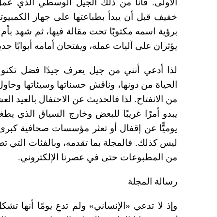
الأولى. فأنا من ذلك الجيل الوسطي الذي عم
خفيف قبل أن يبدأ بطباعتها على جهاز الكمبيوت
برؤية اسمه مكتوبًا تحت مقالة فيها، ثم شهد بأم
يؤثران على آليات عمله، ويفتحان أمامه أبوابًا جدي
لذا أدعي أنني من جيل يعرف جيدًا فضل تكنولوج
الحياة من دونها، وناقش حسناتها وسيئاتها وحاو
من الانفتاح. لذا فالحديث عن الاحتفال بالعيد ا
يبدو أمرًا غريبًا للبعض وخارج السياق الذي يطغ
يوميًّا عن إقفال أو تعثر مؤسسات صحافية كبرى
ليس كذلك. فالمجلة بما تقدمه، وبالفئات التي تص
من المطبوعات حتى في عصرنا الإلكتروني.
رسالة المجلة
وإذ لا تدعي «الإنساني» ولم تدعِ يومًا أنها تشكل ر