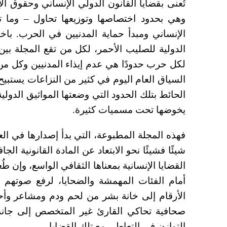
تُعنى بقضايا القانون الدولي الإنساني وحقوق ا
وهي بحدود اختصاصها وتوزيعها تحاول – وما ت
الإنساني ومبدأ حماية المدنيين في الحرب. باخ
الدولية للصليب الأحمر، لكل من تقع المجلة بين
لكل حرب حدودًا هي عدم إيذاء المدنيين وكل من
السياق العام اليوم في كثير من النزاعات يستبي
الحائط بتلك الحدود التي وضعتها المواثيق الدولية
يخوضها تحت مسميات كثيرة.
شيئًا فشيئًا نحو الابتعاد عن المادة القانونية ا
القضايا الإنسانية بمعناها الثقافي الواسع، وإن 
أمام الفئات المهمشة والضحايا، لرفع صوتهم 
الأرقام إلى خانة بشر من لحم ودم ومشاعر وأحل
صحافية تحاكي القارئ غير المتخصص إلى جانب
التوازن في التعاطي مع تلك القضايا.