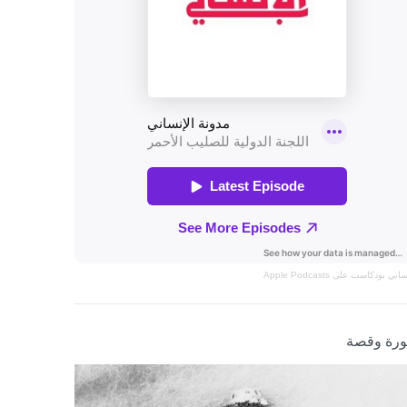
نساني
بودكاست على Apple Podcasts
رة وقصة