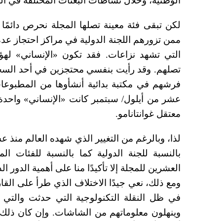
الوطنية، وخلال نشاطات البعثات المختلفة في الد
لكن تبقى فئة معينة تصلها المجلة نحرص دائمً
ممن تزورهم اللجنة الدولية في مراكز احتجاز عدة
التي تشهد نزاعات. فقد تكون «الإنساني» لهؤ
تصلهم. وقد رأيت بنفسي محتجزين في أحد السج
فرشهم في مكتبة بدائية أنشأوها من المطبوعات
عشر من أيلول/ سبتمبر كانت «الإنساني» واحدة
معتقل غوانتانامو.
لذا، وبالرغم من التغيير الذي شهده العالم منذ عش
بالنسبة للجنة الدولية كما بالنسبة للفئات ال
العشرين للمجلة إلا تأكيدًا منا على أهمية الدور ال
ومع ذلك، نعي جيدًا الاختلاف الذي طرأ على الق
في ظل النقلة التكنولوجية التي حدثت والتي
وينهلون معلوماتهم من الشاشات. وإن كان ذلك يبد