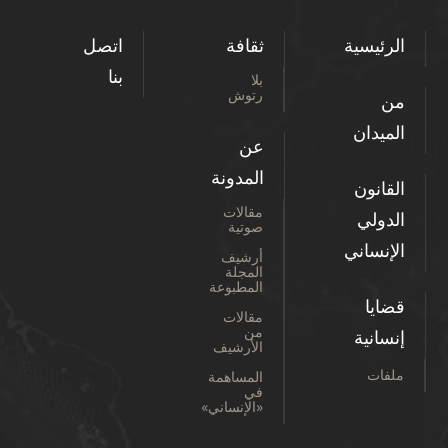
الرئيسية
ثقافة
اتصل
بنا
بلا
رتوش
من
الميدان
عن
المدونة
القانون
مقالات
الدولي
صوتية
الإنساني
أرشيف
المجلة
المطبوعة
قضايا
مقالات
من
إنسانية
الأرشيف
ملفات
المساهمة
في
«الإنساني»