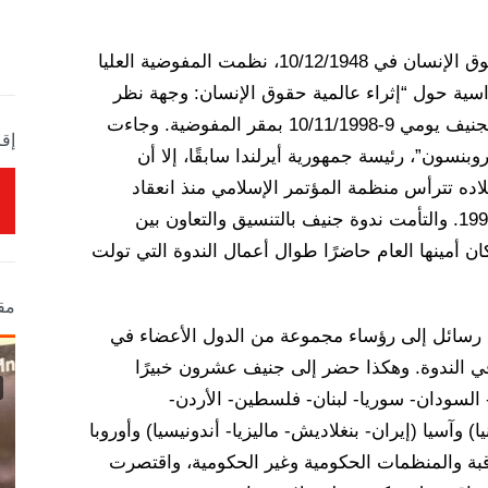
بمناسبة الذكرى الخمسين لصدور الإعلان العالمي لحقوق الإنسان في 10/12/1948، نظمت المفوضية العليا
راسية حول “إثراء عالمية حقوق الإنسان: وجهة نظر
الإسلام بشأن الإعلان العالمي لحقوق الإنسان” وذلك بجنيف يومي 9-10/11/1998 بمقر المفوضية. وجاءت
إقر
وبنسون”، رئيسة جمهورية أيرلندا سابقًا، إلا أن
 بلاده تترأس منظمة المؤتمر الإسلامي منذ انعقاد
مؤتمر قمة الدول الإسلامية بطهران في أواخر العام 1997. والتأمت ندوة جنيف بالتنسيق والتعاون بين
 أمينها العام حاضرًا طوال أعمال الندوة التي تولت
مق
مية رسائل إلى رؤساء مجموعة من الدول الأعضاء في
في الندوة. وهكذا حضر إلى جنيف عشرون خبيرًا
 السودان- سوريا- لبنان- فلسطين- الأردن-
ا) وآسيا (إيران- بنغلاديش- ماليزيا- أندونيسيا) وأوروبا
اقبة والمنظمات الحكومية وغير الحكومية، واقتصرت