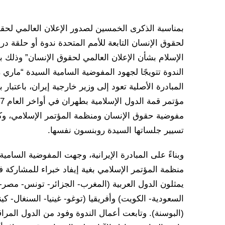
لحقوق الإنسان التابعة للأمم المتحدة ندوة أو حلقة د
الندوة تتويجًا لجهود المفوضية السامية السيدة “ماري ر
المبادرة الأصلية تعود إلى وزير خارجية إيران، باعتبار
مفوضية حقوق الإنسان ومنظمة المؤتمر الإسلامي، وكان
تسيير جلساتها السيدة روبنسون نفسها.
وبناءً على المبادرة الإيرانية، وجهت المفوضية السا
منظمة المؤتمر الإسلامي بغية إيفاد خبراء للمشاركة 
يمثلون الدول العربية (المغرب- الجزائر- تونس- مصر-
السعودية- الكويت) وأفريقيا (توغو- غينيا- السنغال- كيني
(البوسنة). وتابعت أعمال الندوة وفود من الدول المر