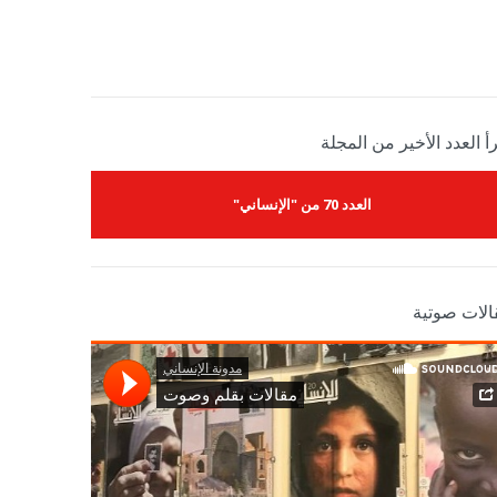
أ العدد الأخير من المجلة
العدد 70 من "الإنساني"
الات صوتية