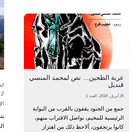
عربة الطحين… نص لمحمد المنسي
قنديل
ال
2 تشرين الأول / أكتوبر، 2025
26 أبريل، 2018
, العدد 1
ال
جمع من الجنود يقفون بالقرب من البوابة
يت
الرئيسية للمخيم، نواصل الاقتراب منهم،
ال
كانوا يرتجفون، ألاحظ ذلك من اهتزاز