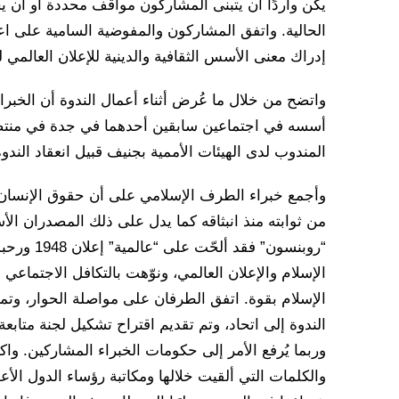
يكن واردًا أن يتبنى المشاركون مواقف محددة أو أن يخ
الحالية. واتفق المشاركون والمفوضية السامية على اعت
إدراك معنى الأسس الثقافية والدينية للإعلان العالم
واتضح من خلال ما عُرض أثناء أعمال الندوة أن الخ
أسسه في اجتماعين سابقين أحدهما في جدة في منتصف 
المندوب لدى الهيئات الأممية بجنيف قبيل انعقاد الندوة
وأجمع خبراء الطرف الإسلامي على أن حقوق الإنسان ل
من ثوابته منذ انبثاقه كما يدل على ذلك المصدران الأسا
“روبنسون” 
الإسلام والإعلان العالمي، ونوّهت بالتكافل الاجتماعي
الإسلام بقوة. اتفق الطرفان على مواصلة الحوار، وت
الندوة إلى اتحاد، وتم تقديم اقتراح تشكيل لجنة متابعة
وربما يُرفع الأمر إلى حكومات الخبراء المشاركين. واك
والكلمات التي ألقيت خلالها ومكاتبة رؤساء الدول ال