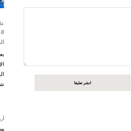
عا
8 تشرين الأول / أكتوبر، 2025
ال
بع
ال
ال
شخ
أر
26