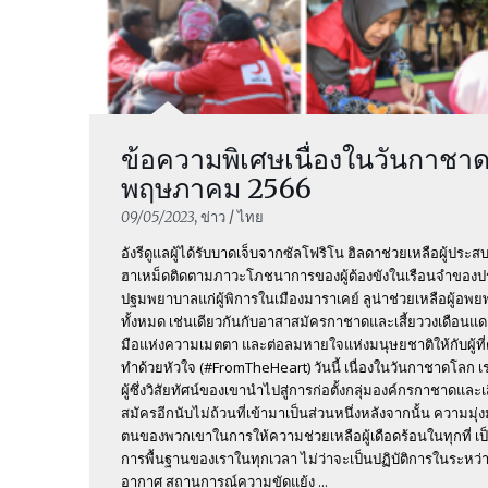
ข้อความพิเศษเนื่องในวันกาชา
พฤษภาคม 2566
09/05/2023
, ข่าว / ไทย
อังรีดูแลผู้ได้รับบาดเจ็บจากซัลโฟริโน ฮิลดาช่วยเหลือผู้ประ
ฮาเหม็ดติดตามภาวะโภชนาการของผู้ต้องขังในเรือนจำของป
ปฐมพยาบาลแก่ผู้พิการในเมืองมาราเคย์ ลูน่าช่วยเหลือผู้อพ
ทั้งหมด เช่นเดียวกันกับอาสาสมัครกาชาดและเสี้ยววงเดือนแดง
มือแห่งความเมตตา และต่อลมหายใจแห่งมนุษยชาติให้กับผู้ที่ต้
ทำด้วยหัวใจ (#FromTheHeart) วันนี้ เนื่องในวันกาชาดโลก เ
ผู้ซึ่งวิสัยทัศน์ของเขานำไปสู่การก่อตั้งกลุ่มองค์กรกาชาดแล
สมัครอีกนับไม่ถ้วนที่เข้ามาเป็นส่วนหนึ่งหลังจากนั้น ความมุ่ง
ตนของพวกเขาในการให้ความช่วยเหลือผู้เดือดร้อนในทุกที่ เป
การพื้นฐานของเราในทุกเวลา ไม่ว่าจะเป็นปฏิบัติการในระหว่
อากาศ สถานการณ์ความขัดแย้ง ...