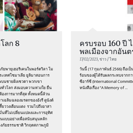
ดโลก 8
ครบรอบ 160 ปี ไอซ
พลเมืองจากอัน
17/02/2023
, ข่าว / ไทย
สบภัยพายุเฮอริเคนในพอร์ตวิลา โม
วันนี้ (17 กุมภาพันธ์ 2566) ถื
ระเทศโซมาเลีย ยูลิมาสอนการ
ร้อนของผู้ได้รับผลกระทบจากกา
ยพบนชายฝั่งเซวตา พวกเขา
ซีอาร์ซี (International Committ
ทั่วโลก ส่งมอบความห่วงใย ยื่น
หนังสือเรื่อง “A Memory of ...
องการมากที่สุด ทั้งหมดนี้ล้วน
ราเฉลิมฉลองมรดกของอังรี ดูนังต์
ะเสี้ยววงเดือนแดง รวมไปถึงอาสา
มั่นที่ไม่เปลี่ยนแปลงและการอุทิศ
็นแบบอย่างเพื่อสนับสนุนหลัก
างภัยธรรมชาติ วิกฤตสภาพภูมิ