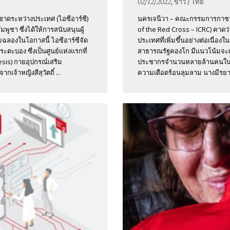
02/12/2022
, ข่าว / ไทย
าดระหว่างประเทศ (ไอซีอาร์ซี)
นครเจนีวา – คณะกรรมการกาชาดร
ูชา ซึ่งได้ให้การสนับสนุนผู้
of the Red Cross – ICRC) คา
มฉลองในโอกาสนี้ ไอซีอาร์ซีจัด
ประเทศที่เพิ่มขึ้นอย่างต่อเนื่
ตะบอง ซึ่งเป็นศูนย์แห่งแรกที่
สาธารณรัฐคองโก มีแนวโน้มจะเพิ
esis) กายอุปกรณ์เสริม
ประชากรจำนวนหลายล้านคนในประเท
เจ้าหญิงสีสุวัตถิ์ ...
ความเดือดร้อนลุมลาม นางมีรยาน