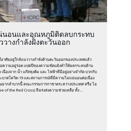
น่นอนและอุณหภูมิติดลบกระทบ
วางกำลังฝั่งตะวันออก
อาศัยอยู่ใกล้แนววางกำลังด้านตะวันออกของประเทศแล้ว
เพื่อความอยู่รอด แปดปีของความขัดแย้งทำให้ผลกระทบด้าน
นื่องจาก น้ำ แก๊สหุงต้ม และ ไฟฟ้าที่มีอยู่อย่างจำกัด บวกกับ
บาดโควิด-19 และสถานการณ์ที่มีความไม่แน่นอนต่อเนื่อง
นยากลำบากนี้ คณะกรรมการกาชาดระหว่างประเทศ หรือ ไอ
e of the Red Cross) จึงเร่งส่งความช่วยเหลือ ทั้ง ...