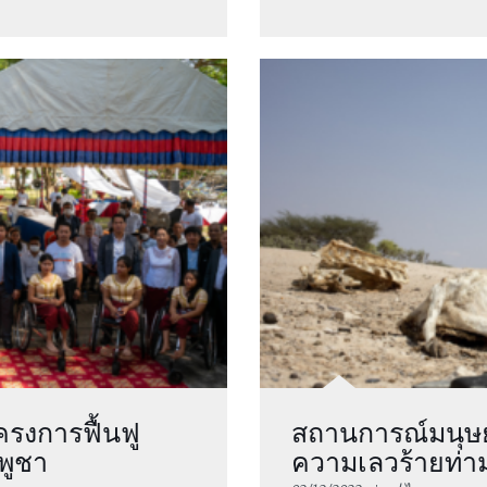
ครงการฟื้นฟู
สถานการณ์มนุษยธ
พูชา
ความเลวร้ายท่า