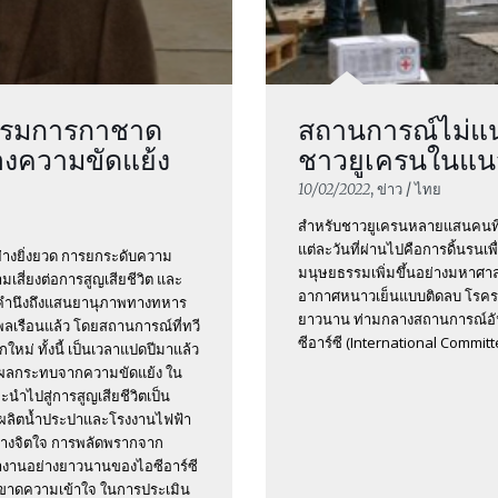
รมการกาชาด
สถานการณ์ไม่แ
่องความขัดแย้ง
ชาวยูเครนในแนว
10/02/2022
, ข่าว / ไทย
สำหรับชาวยูเครนหลายแสนคนที่
แต่ละวันที่ผ่านไปคือการดิ้นรน
ย่างยิ่งยวด การยกระดับความ
มนุษยธรรมเพิ่มขึ้นอย่างมหาศาล เ
มเสี่ยงต่อการสูญเสียชีวิต และ
อากาศหนาวเย็นแบบติดลบ โรคระ
่อคำนึงถึงแสนยานุภาพทางทหาร
ยาวนาน ท่ามกลางสถานการณ์อั
พลเรือนแล้ว โดยสถานการณ์ที่ทวี
ซีอาร์ซี (International Committe
ใหม่ ทั้งนี้ เป็นเวลาแปดปีมาแล้ว
บผลกระทบจากความขัดแย้ง ใน
ะนำไปสู่การสูญเสียชีวิตเป็น
งผลิตน้ำประปาและโรงงานไฟฟ้า
งจิตใจ การพลัดพรากจาก
านอย่างยาวนานของไอซีอาร์ซี
ขาดความเข้าใจ ในการประเมิน