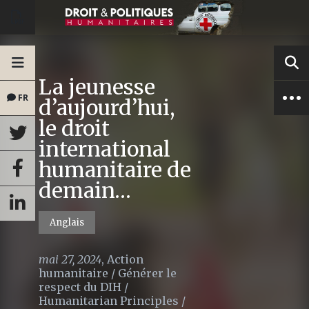
La jeunesse
FR
d’aujourd’hui,
le droit
international
humanitaire de
demain…
Anglais
mai 27, 2024
,
Action
humanitaire
/
Générer le
respect du DIH
/
Humanitarian Principles
/