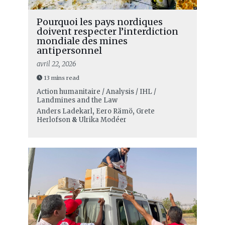
Pourquoi les pays nordiques
doivent respecter l’interdiction
mondiale des mines
antipersonnel
avril 22, 2026
13 mins read
Action humanitaire / Analysis / IHL /
Landmines and the Law
Anders Ladekarl
,
Eero Rämö
,
Grete
Herlofson
&
Ulrika Modéer