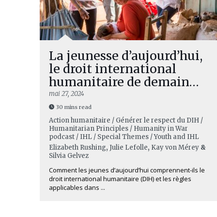
La jeunesse d’aujourd’hui,
le droit international
humanitaire de demain…
mai 27, 2024
30 mins read
Action humanitaire / Générer le respect du DIH /
Humanitarian Principles / Humanity in War
podcast / IHL / Special Themes / Youth and IHL
Elizabeth Rushing
,
Julie Lefolle
,
Kay von Mérey
&
Silvia Gelvez
Comment les jeunes d’aujourd’hui comprennent-ils le
droit international humanitaire (DIH) et les règles
applicables dans ...