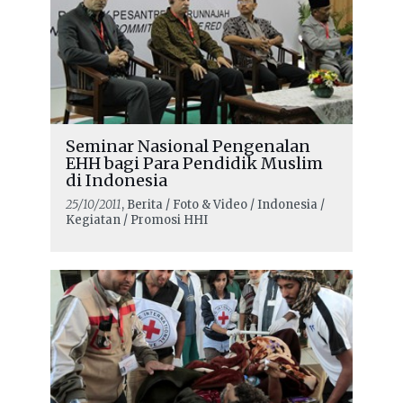
pihak
Seminar Nasional Pengenalan
EHH bagi Para Pendidik Muslim
di Indonesia
25/10/2011
, Berita / Foto & Video / Indonesia /
Kegiatan / Promosi HHI
READ MORE
Peringatan 75 Tahun Konvensi
Jenewa: dunia harus berkomitmen
kembali