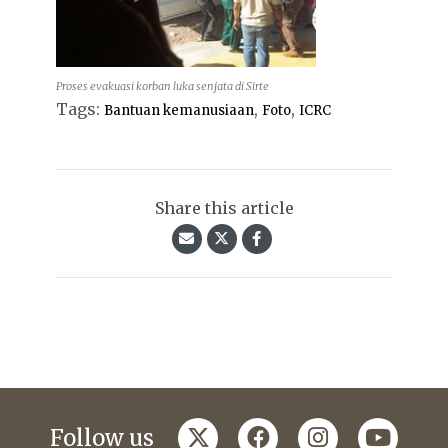
Proses evakuasi korban luka senjata di Sirte
Tags:
,
,
Bantuan kemanusiaan
Foto
ICRC
Share this article
twitter
facebook
instagram
youtub
Follow us