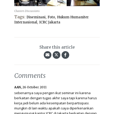
Clusters Discussions
Tags:
,
,
Diseminasi
Foto
Hukum Humaniter
,
Internasional
ICRC Jakarta
Share this article
Comments
AAN,
26 October 2011
sebenarnya saya pengen ikut seminar ini karena
berkaitan dengan tugas akhir saya tapi karena harus
kerja jadi belum ada kesempatan berpartisipasi.
mungkin di lain waktu apakah saya diperkenankan
mengunjungi kantor ICRC di Jakarta,berkaitan dengan