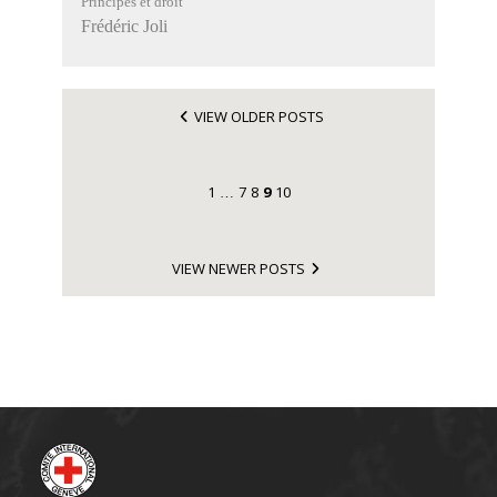
Principes et droit
Frédéric Joli
VIEW OLDER POSTS
1
7
8
9
10
…
VIEW NEWER POSTS