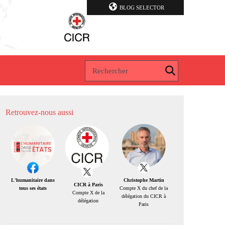
BLOG SELECTOR
Retrouvez-nous aussi
Christophe Martin
L'humanitaire dans
CICR à Paris
Compte X du chef de la
tous ses états
Compte X de la
délégation du CICR à
délégation
Paris