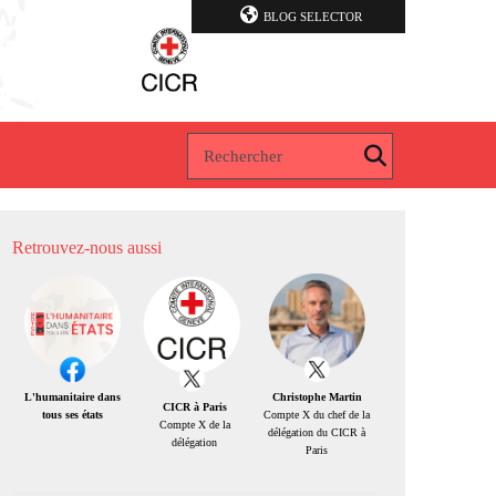
BLOG SELECTOR
Retrouvez-nous aussi
Christophe Martin
L'humanitaire dans
CICR à Paris
Compte X du chef de la
tous ses états
Compte X de la
délégation du CICR à
délégation
Paris