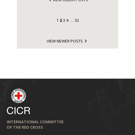
1
2
3
4
32
…
VIEW NEWER POSTS
INTERNATIONAL COMMITTEE
OF THE RED CROSS