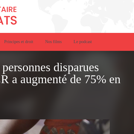
Principes et droit
Nos films
Le podcast
 personnes disparues
ICR a augmenté de 75% en