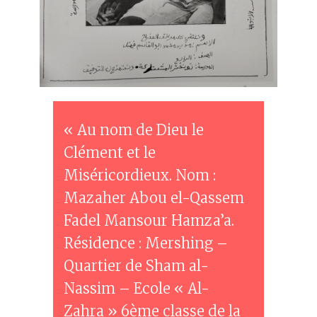
« Au nom de Dieu le
Clément et le
Miséricordieux. Nom :
Mazaher Abou el-Qassem
Fadel Mansour Hamza’a.
Résidence : Mershing –
Quartier de Sham al-
Nassim – Ecole « Al-
Zahra » 6ème classe de la