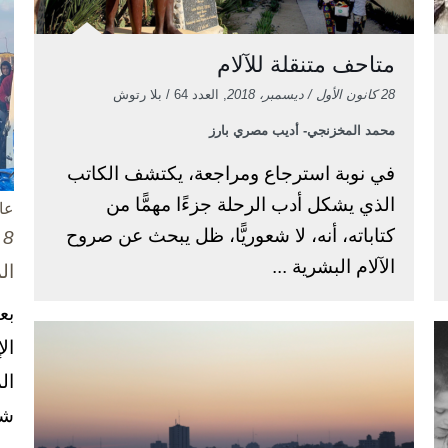
متاحف متنقلة للآلام
28 كانون الأول / ديسمبر، 2018
, العدد 64 / بلا رتوش
محمد المخزنجي- أديب مصري بارز
في نوبة استرجاع ومراجعة، يكتشف الكاتب
الذي يشكل أدب الرحلة جزءًا مهمًّا من
عا
كتاباته، أنه، لا شعوريًّا، ظل يبحث عن صروح
8 تشرين الأول / أكتوبر، 2025
الآلام البشرية ...
ال
بع
ال
ال
شخ