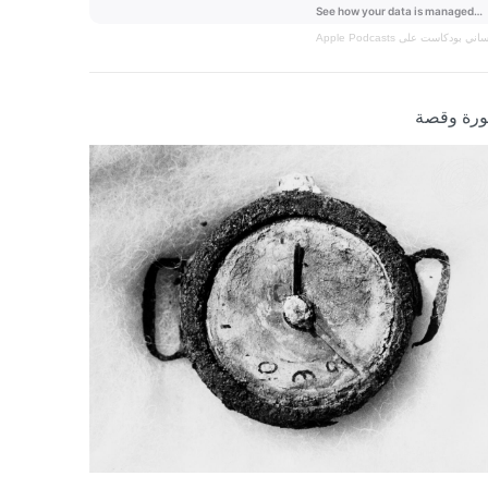
نساني
بودكاست على Apple Podcasts
رة وقصة