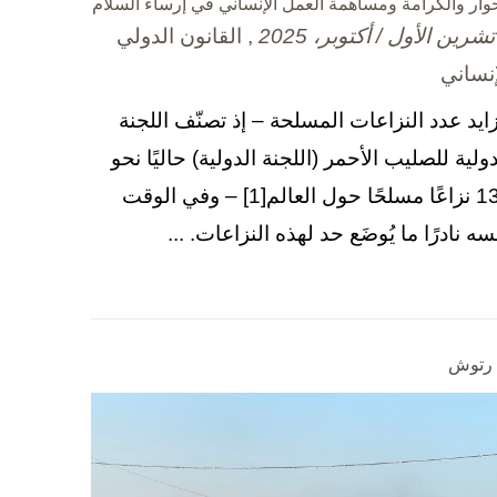
حوار والكرامة ومساهمة العمل الإنساني في إرساء السلام
, القانون الدولي
إنساني
زايد عدد النزاعات المسلحة – إذ تصنّف اللجنة
دولية للصليب الأحمر (اللجنة الدولية) حاليًا نحو
130 نزاعًا مسلحًا حول العالم[1] – وفي الوقت
سه نادرًا ما يُوضَع حد لهذه النزاعات. ...
ا رتوش