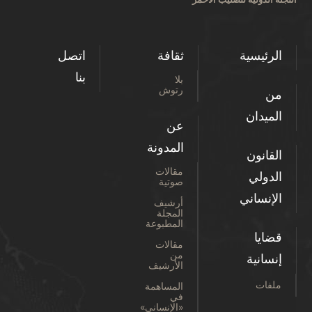
الرئيسية
ثقافة
اتصل
بنا
بلا
رتوش
من
الميدان
عن
المدونة
القانون
مقالات
الدولي
صوتية
الإنساني
أرشيف
المجلة
المطبوعة
قضايا
مقالات
من
إنسانية
الأرشيف
ملفات
المساهمة
في
«الإنساني»