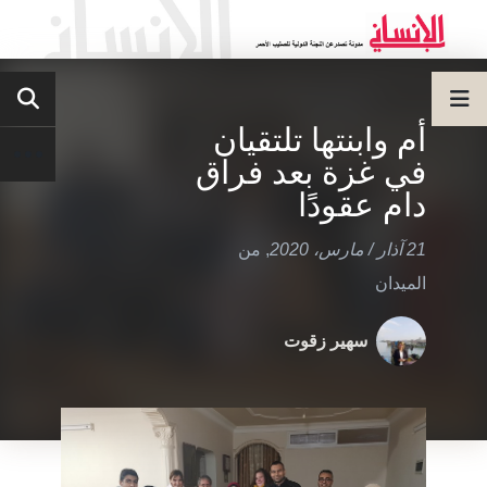
أم وابنتها تلتقيان
في غزة بعد فراق
دام عقودًا
21 آذار / مارس، 2020
,
من
الميدان
سهير زقوت