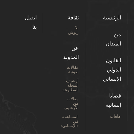
الرئيسية
ثقافة
اتصل
بنا
بلا
رتوش
من
الميدان
عن
المدونة
القانون
مقالات
الدولي
صوتية
الإنساني
أرشيف
المجلة
المطبوعة
قضايا
مقالات
من
إنسانية
الأرشيف
ملفات
المساهمة
في
«الإنساني»