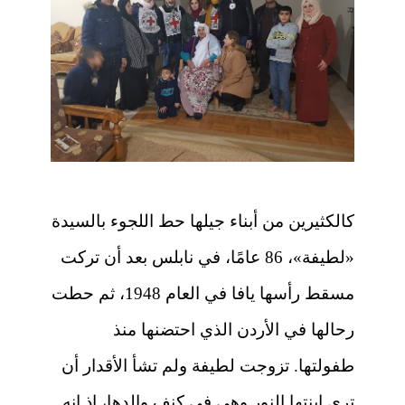
كالكثيرين من أبناء جيلها حط اللجوء بالسيدة
«لطيفة»، 86 عامًا، في نابلس بعد أن تركت
مسقط رأسها يافا في العام 1948، ثم حطت
رحالها في الأردن الذي احتضنها منذ
طفولتها. تزوجت لطيفة ولم تشأ الأقدار أن
ترى ابنتها النور وهي في كنف والدها، إذ إنه