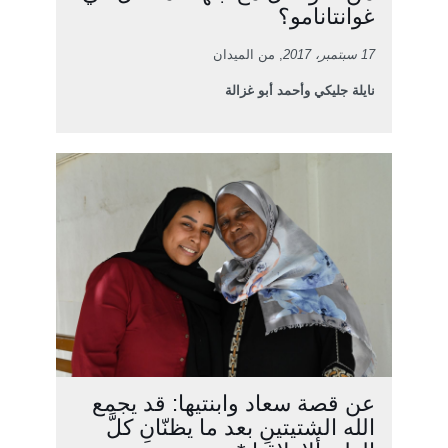
غوانتانامو؟
17 سبتمبر، 2017
, من الميدان
نايلة جليكي وأحمد أبو غزالة
عن قصة سعاد وابنتيها: قد يجمع
الله الشتيتينِ بعد ما يظنّانِ كلَّ