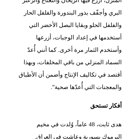
المنزل، أزرع فيها الريحان والنعناع والزعتر
البري وأجفّف بذور البندورة والفلفل الحار
والفلفل الحلو وبقايا البصل الأخضر التي
أستخدمها في إعداد الوجبات، أزرعها
وأستخدم الثمار مرة أخرى. كما أنني أُعدّ
السماد المنزلي من باقي المخلفات، وبهذا
أقتصد في تكاليف الإنتاج وأضمن أن الأطباق
والمعجنات التي أُعدّها صحية”.
أفكار تستحق
هدى ثابت، 48 عاماً، وُلدت في مخيم
اليرموك بسورية وعاشت في العراق.