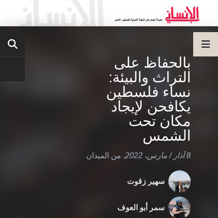
بالحفاظ على
التراث والبيئة:
نساء فلسطين
يكافحن لإيجاد
مكان تحت
الشمس
8 آذار / مارس، 2022
,
من الميدان
سهير زقوت
سمر أبو العوف