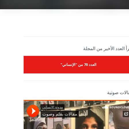
أ العدد الأخير من المجلة
العدد 70 من "الإنساني"
الات صوتية