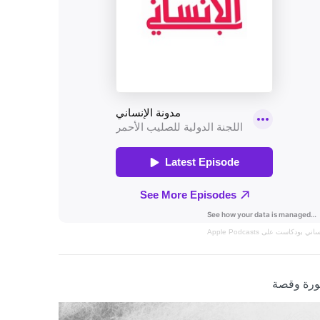
نساني
بودكاست على Apple Podcasts
رة وقصة