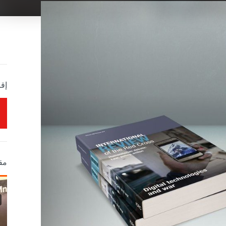
إقر
مق