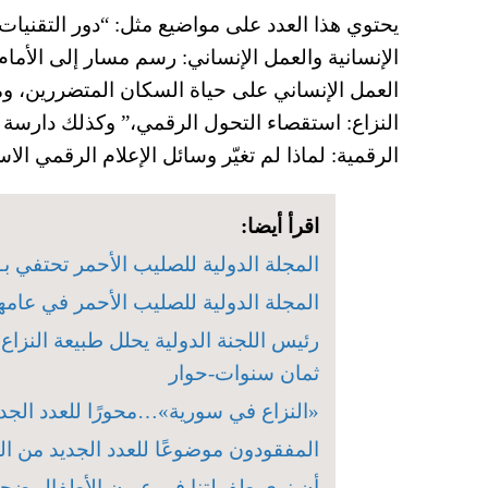
يحتوي هذا العدد على مواضيع مثل: “دور التقنيات
الإنسانية والعمل الإنساني: رسم مسار إلى الأم
العمل الإنساني على حياة السكان المتضررين، 
النزاع: استقصاء التحول الرقمي،” وكذلك دارسة 
الرقمية: لماذا لم تغيّر وسائل الإعلام الرقمي الا
اقرأ أيضا:
المجلة الدولية للصليب الأحمر تحتفي بـ150 عامًا و100 ألف صفحة- حوار
المجلة الدولية للصليب الأحمر في عامها 150 .. ثوابت ومتغير
رئيس اللجنة الدولية يحلل طبيعة النزا
ثمان سنوات-حوار
«النزاع في سورية»…محورًا للعدد الجدي
المفقودون موضوعًا للعدد الجديد من ال
أن نرى طفولتنا في عيون الأطفال ضحاي