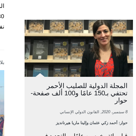
ال
نف
بل
المجلة الدولية للصليب الأحمر
تحتفي بـ150 عامًا و100 ألف صفحة-
حوار
8 سبتمبر، 2020
, القانون الدولي الإنساني
حوار: أحمد زكي عثمان وإلينا ماريا هيرنانديز
قبل مائة وخمسين عامًا، وبالتحديد في