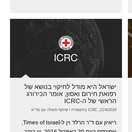
ישראל היא מודל לחיקוי בנושא של
רפואת חירום ואסון, אומר הכירורג
הראשי של ה-ICRC
21/4/2016
, ICRC בתקשורת / שיתוף פעולה עם מד"א
ריאיון עם ד”ר הרלד וין ל-Times of Israel,
שפורסם ביום 20 באפריל 2016. וין ביקר ...