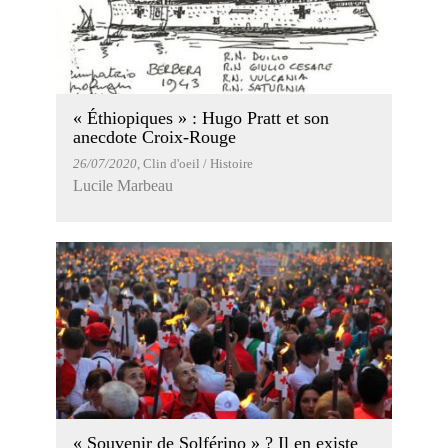
« Éthiopiques » : Hugo Pratt et son
anecdote Croix-Rouge
26/07/2020
, Clin d'oeil / Histoire
Lucile Marbeau
« Souvenir de Solférino » ? Il en existe