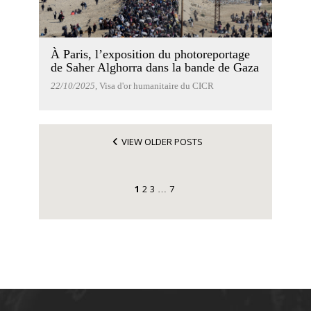
À Paris, l’exposition du photoreportage
de Saher Alghorra dans la bande de Gaza
22/10/2025
, Visa d'or humanitaire du CICR
VIEW OLDER POSTS
1
2
3
7
…