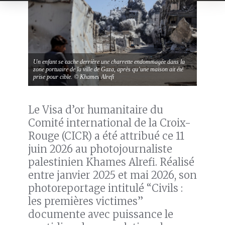
Un enfant se cache derrière une charrette endommagée dans la
zone portuaire de la ville de Gaza, après qu’une maison ait été
prise pour cible. © Khames Alrefi
Le Visa d’or humanitaire du
Comité international de la Croix-
Rouge (CICR) a été attribué ce 11
juin 2026 au photojournaliste
palestinien Khames Alrefi. Réalisé
entre janvier 2025 et mai 2026, son
photoreportage intitulé “Civils :
les premières victimes”
documente avec puissance le