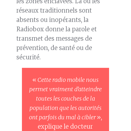
les zones enclavées. Là où les
réseaux traditionnels sont
absents ou inopérants, la
Radiobox donne la parole et
transmet des messages de
prévention, de santé ou de
sécurité.
«
Cette radio mobile nous
permet vraiment d’atteindre
toutes les couches de la
population que les autorités
ont parfois du mal à cibler
»,
explique le docteur