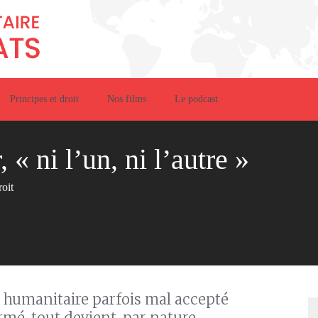
Principes et droit
Nos films
Le podcast
 « ni l’un, ni l’autre »
roit
n humanitaire parfois mal accepté
armé, tout devient, par nature,