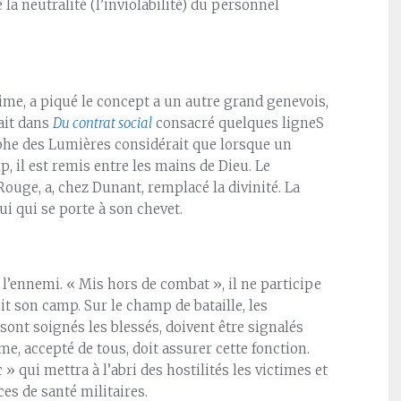
a neutralité (l’inviolabilité) du personnel
time, a piqué le concept a un autre grand genevois,
ait dans
Du contrat social
consacré quelques ligneS
ophe des Lumières considérait que lorsque un
p, il est remis entre les mains de Dieu. Le
Rouge, a, chez Dunant, remplacé la divinité. La
lui qui se porte à son chevet.
l’ennemi. « Mis hors de combat », il ne participe
oit son camp. Sur le champ de bataille, les
ont soignés les blessés, doivent être signalés
e, accepté de tous, doit assurer cette fonction.
» qui mettra à l’abri des hostilités les victimes et
es de santé militaires.