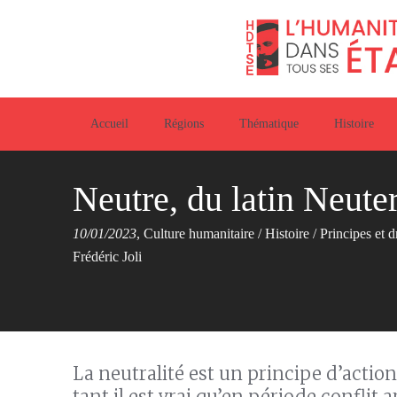
Accueil
Régions
Thématique
Histoire
Neutre, du latin Neuter,
10/01/2023
,
Culture humanitaire
/
Histoire
/
Principes et d
Frédéric Joli
La neutralité est un principe d’actio
tant il est vrai qu’en période conflit 