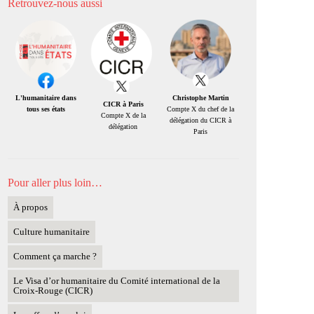
Retrouvez-nous aussi
Christophe Martin
L'humanitaire dans
CICR à Paris
Compte X du chef de la
tous ses états
Compte X de la
délégation du CICR à
délégation
Paris
Pour aller plus loin…
À propos
Culture humanitaire
Comment ça marche ?
Le Visa d’or humanitaire du Comité international de la
Croix-Rouge (CICR)