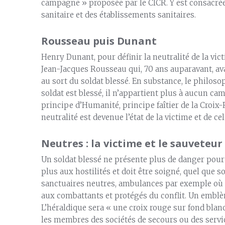
campagne » proposée par le CICR. Y est consacrée l
sanitaire et des établissements sanitaires.
Rousseau puis Dunant
Henry Dunant, pour définir la neutralité de la vic
Jean-Jacques Rousseau qui, 70 ans auparavant, av
au sort du soldat blessé. En substance, le philos
soldat est blessé, il n’appartient plus à aucun cam
principe d’Humanité, principe faîtier de la Croix-
neutralité est devenue l’état de la victime et de ce
Neutres : la victime et le sauveteur
Un soldat blessé ne présente plus de danger pour 
plus aux hostilités et doit être soigné, quel que s
sanctuaires neutres, ambulances par exemple où s
aux combattants et protégés du conflit. Un emblèm
L’héraldique sera « une croix rouge sur fond blanc 
les membres des sociétés de secours ou des servic