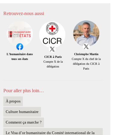
Retrouvez-nous aussi
Christophe Martin
L'humanitaire dans
CICR à Paris
Compte X du chef de la
tous ses états
Compte X de la
délégation du CICR à
délégation
Paris
Pour aller plus loin…
À propos
Culture humanitaire
Comment ça marche ?
Le Visa d’or humanitaire du Comité international de la