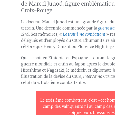
de Marcel Junod, figure emblématique
Croix-Rouge.
Le docteur Marcel Junod est une grande figure du CI
terrain. Une décennie commencée par la
guerre it
1945. Ses mémoires, «
Le troisième combattant
» res
délégués et d’employés du CICR. L’humanitaire aim
célèbre que Henry Dunant ou Florence Nightingal
Que ce soit en Ethiopie, en Espagne – durant la g
guerre mondiale et enfin au Japon après le doub
Hiroshima et Nagasaki, le médecin et diplomate 
illustration de la devise du CICR,
Inter Arma Carita
celui du « troisième combattant ».
Le troisième combattant, c’est «cet ho
camp des vainqueurs ni au camp des v
soigne leurs blessures».