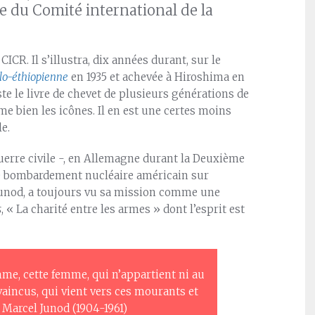
 du Comité international de la
CR. Il s’illustra, dix années durant, sur le
alo-éthiopienne
en 1935 et achevée à Hiroshima en
te le livre de chevet de plusieurs générations de
e bien les icônes. Il en est une certes moins
e.
uerre civile -, en Allemagne durant la Deuxième
le bombardement nucléaire américain sur
Junod, a toujours vu sa mission comme une
s
, « La charité entre les armes » dont l’esprit est
mme, cette femme, qui n’appartient ni au
aincus, qui vient vers ces mourants et
 Marcel Junod (1904-1961)