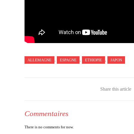
,
,
,
ALLEMAGNE
ESPAGNE
ETHIOPIE
JAPON
Share this article
Commentaires
There is no comments for now.