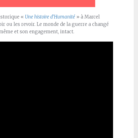
istorique «
Une histoire d’Humanité
» à Marcel
ir ou les revoir. Le monde de la guerre a changé
e même et son engagement, intact.