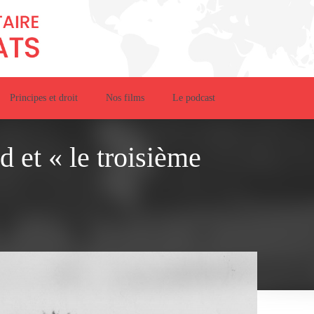
Principes et droit
Nos films
Le podcast
 et « le troisième