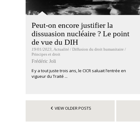
Peut-on encore justifier la
dissuasion nucléaire ? Le point
de vue du DIH
19/01/2023
, Actualité / Diffusion du droit humanitaire /
Principes et droit
Frédéric Joli
Il y a tout juste trois ans, le CICR saluait l’entrée en
vigueur du Traité ...
VIEW OLDER POSTS