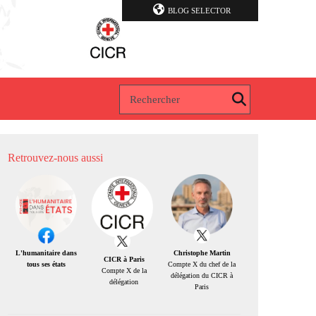
BLOG SELECTOR
Retrouvez-nous aussi
Christophe Martin
L'humanitaire dans
CICR à Paris
Compte X du chef de la
tous ses états
Compte X de la
délégation du CICR à
délégation
Paris