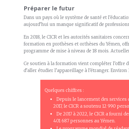
Préparer le futur
Dans un pays où le système de santé et l’éducation 
aujourd’hui un manque significatif de professionn
En 2018, le CICR et les autorités sanitaires conc
formation en prothèses et orthèses du Yémen, off
programme de mise à niveau de 18 mois. Actuelle
Ce soutien à la formation vient compléter l’offre
d’aller étudier l’appareillage à l’étranger. Environ
Quelques chiffres :
Depuis le lancement des services 
2017, le CICR a soutenu 12 990 per
De 2017 à 2022, le CICR a fourni d
401 687 personnes au Yémen.
Le programme mondial de réadapta