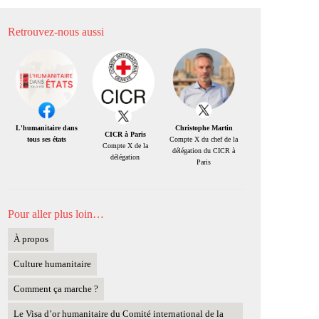
Retrouvez-nous aussi
Christophe Martin
L'humanitaire dans
CICR à Paris
Compte X du chef de la
tous ses états
Compte X de la
délégation du CICR à
délégation
Paris
Pour aller plus loin…
À propos
Culture humanitaire
Comment ça marche ?
Le Visa d’or humanitaire du Comité international de la