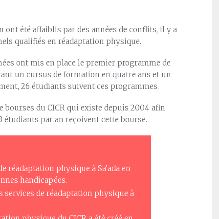
ont été affaiblis par des années de conflits, il y a
els qualifiés en réadaptation physique.
ernées ont mis en place le premier programme de
rant un cursus de formation en quatre ans et un
ment, 26 étudiants suivent ces programmes.
 de bourses du CICR qui existe depuis 2004 afin
 3 étudiants par an reçoivent cette bourse.
de réadaptation physique à Sa’ada en
sonnes handicapées.
es services de réadaptation physique à
tion physique du CICR a été créé en