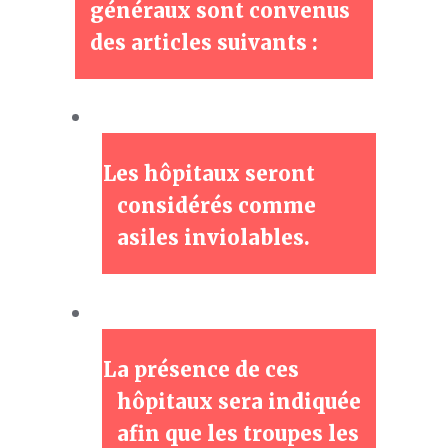
généraux sont convenus
des articles suivants :
Les hôpitaux seront
considérés comme
asiles inviolables.
La présence de ces
hôpitaux sera indiquée
afin que les troupes les