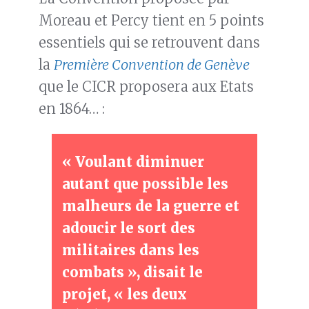
Moreau et Percy tient en 5 points
essentiels qui se retrouvent dans
la
Première Convention de Genève
que le CICR proposera aux Etats
en 1864… :
« Voulant diminuer
autant que possible les
malheurs de la guerre et
adoucir le sort des
militaires dans les
combats », disait le
projet, « les deux