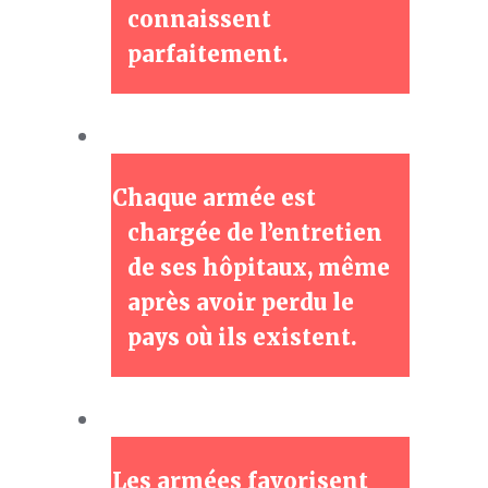
connaissent
parfaitement.
Chaque armée est
chargée de l’entretien
de ses hôpitaux, même
après avoir perdu le
pays où ils existent.
Les armées favorisent