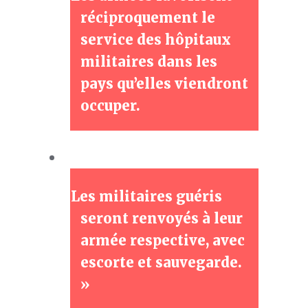
réciproquement le
service des hôpitaux
militaires dans les
pays qu’elles viendront
occuper.
Les militaires guéris
seront renvoyés à leur
armée respective, avec
escorte et sauvegarde.
»