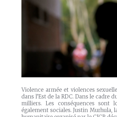
Violence armée et violences sexuell
dans l’Est de la RDC. Dans le cadre d
milliers. Les conséquences sont l
également sociales. Justin Murhula, 
humanitaire organisé par le CICR décr