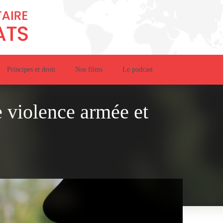
Principes et droit
Nos films
Le podcast
 violence armée et