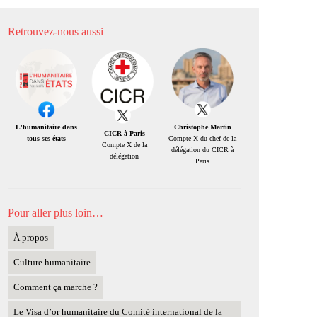
Retrouvez-nous aussi
Christophe Martin
L'humanitaire dans
CICR à Paris
Compte X du chef de la
tous ses états
Compte X de la
délégation du CICR à
délégation
Paris
Pour aller plus loin…
À propos
Culture humanitaire
Comment ça marche ?
Le Visa d’or humanitaire du Comité international de la