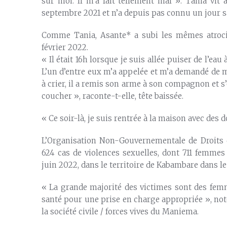
sur moi. Il m’a fait tellement mal ». Tania vit
septembre 2021 et n’a depuis pas connu un jour s
Comme Tania, Asante* a subi les mêmes atroc
février 2022.
« Il était 16h lorsque je suis allée puiser de l’e
L’un d’entre eux m’a appelée et m’a demandé de me
à crier, il a remis son arme à son compagnon et s’
coucher », raconte-t-elle, tête baissée.
« Ce soir-là, je suis rentrée à la maison avec des
L’Organisation Non-Gouvernementale de Droits
624 cas de violences sexuelles, dont 711 femmes 
juin 2022, dans le territoire de Kabambare dans 
« La grande majorité des victimes sont des femm
santé pour une prise en charge appropriée », not
la société civile / forces vives du Maniema.