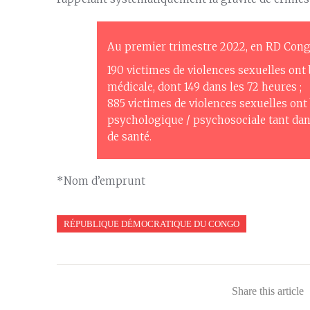
Au premier trimestre 2022, en RD Congo
190 victimes de violences sexuelles ont
médicale, dont 149 dans les 72 heures ;
885 victimes de violences sexuelles ont
psychologique / psychosociale tant dan
de santé.
*Nom d’emprunt
RÉPUBLIQUE DÉMOCRATIQUE DU CONGO
Share this article