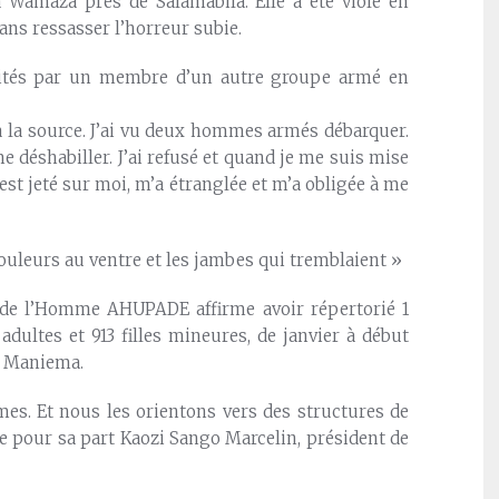
 à Wamaza près de Salamabila. Elle a été violé en
ans ressasser l’horreur subie.
ités par un membre d’un autre groupe armé en
au à la source. J’ai vu deux hommes armés débarquer.
 déshabiller. J’ai refusé et quand je me suis mise
est jeté sur moi, m’a étranglée et m’a obligée à me
 douleurs au ventre et les jambes qui tremblaient »
 de l’Homme AHUPADE affirme avoir répertorié 1
adultes et 913 filles mineures, de janvier à début
le Maniema.
es. Et nous les orientons vers des structures de
e pour sa part Kaozi Sango Marcelin, président de