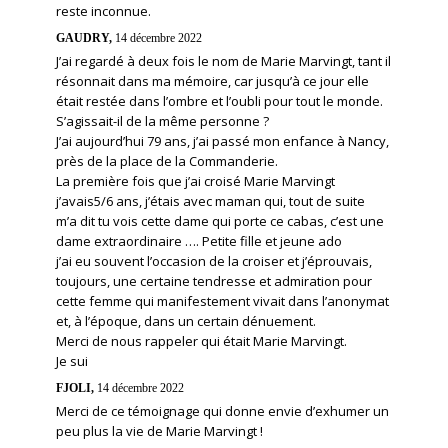
reste inconnue.
GAUDRY,
14 décembre 2022
J’ai regardé à deux fois le nom de Marie Marvingt, tant il
résonnait dans ma mémoire, car jusqu’à ce jour elle
était restée dans l’ombre et l’oubli pour tout le monde.
S’agissait-il de la même personne ?
J’ai aujourd’hui 79 ans, j’ai passé mon enfance à Nancy,
près de la place de la Commanderie.
La première fois que j’ai croisé Marie Marvingt
j’avais5/6 ans, j’étais avec maman qui, tout de suite
m’a dit tu vois cette dame qui porte ce cabas, c’est une
dame extraordinaire …. Petite fille et jeune ado
j’ai eu souvent l’occasion de la croiser et j’éprouvais,
toujours, une certaine tendresse et admiration pour
cette femme qui manifestement vivait dans l’anonymat
et, à l’époque, dans un certain dénuement.
Merci de nous rappeler qui était Marie Marvingt.
Je sui
FJOLI,
14 décembre 2022
Merci de ce témoignage qui donne envie d’exhumer un
peu plus la vie de Marie Marvingt !