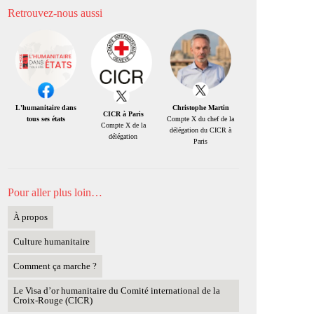
Retrouvez-nous aussi
Christophe Martin
L'humanitaire dans
CICR à Paris
Compte X du chef de la
tous ses états
Compte X de la
délégation du CICR à
délégation
Paris
Pour aller plus loin…
À propos
Culture humanitaire
Comment ça marche ?
Le Visa d’or humanitaire du Comité international de la
Croix-Rouge (CICR)