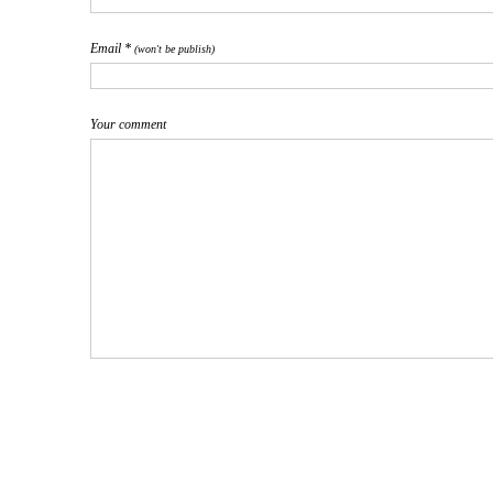
Email *
(won't be publish)
Your comment