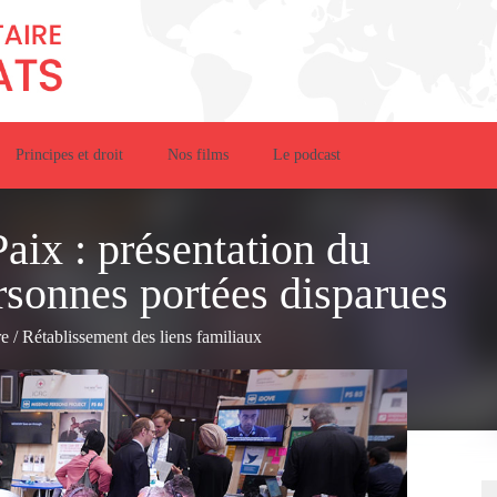
Principes et droit
Nos films
Le podcast
aix : présentation du
rsonnes portées disparues
re
/
Rétablissement des liens familiaux