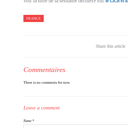
Voir la note de la semaine dernière sur
le CICR et 
FRANCE
Share this article
Commentaires
There is no comments for now.
Leave a comment
Name *