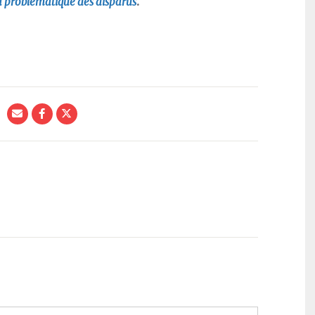
la problématique des disparus
.