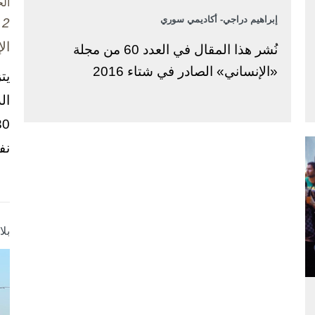
ال
إبراهيم دراجي- أكاديمي سوري
2 تشرين الأول / أكتوبر، 2025
ال
نُشر هذا المقال في العدد 60 من مجلة
«الإنساني» الصادر في شتاء 2016
يت
ال
نف
بل