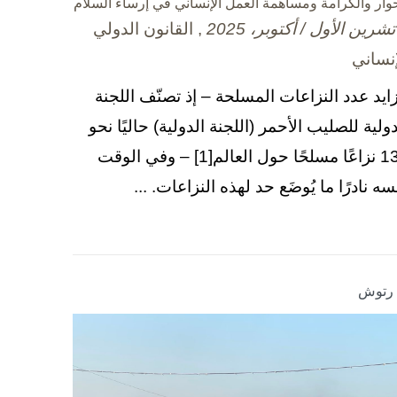
حوار والكرامة ومساهمة العمل الإنساني في إرساء السلام
, القانون الدولي
إنساني
زايد عدد النزاعات المسلحة – إذ تصنّف اللجنة
دولية للصليب الأحمر (اللجنة الدولية) حاليًا نحو
130 نزاعًا مسلحًا حول العالم[1] – وفي الوقت
سه نادرًا ما يُوضَع حد لهذه النزاعات. ...
ا رتوش