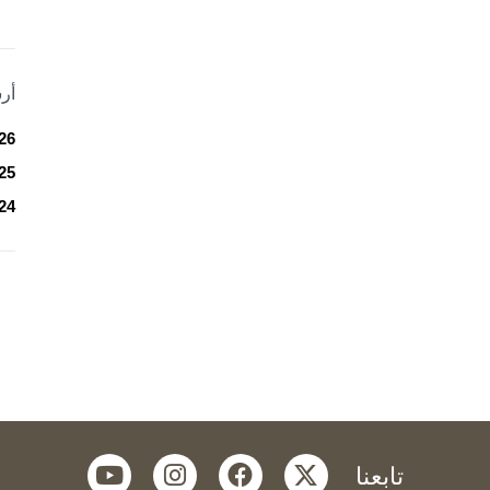
أر
26
25
24
youtube
instagram
facebook
twitter
تابعنا