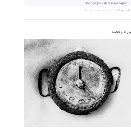
نساني
بودكاست على Apple Podcasts
رة وقصة