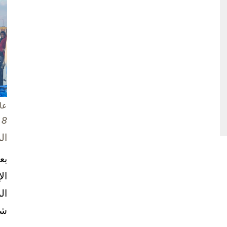
عا
8 تشرين الأول / أكتوبر، 2025
ال
بع
ال
ال
شخ