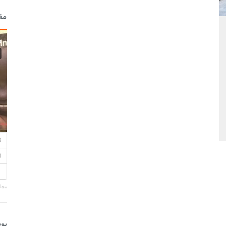
مق
مجلة
بو