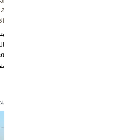
ال
2 تشرين الأول / أكتوبر، 2025
ال
يت
ال
نف
بل