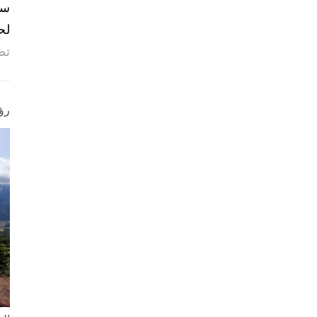
لح
تص
رؤ