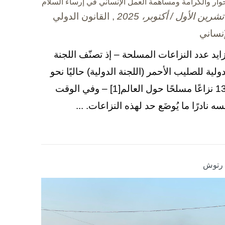
حوار والكرامة ومساهمة العمل الإنساني في إرساء السلام
, القانون الدولي
إنساني
زايد عدد النزاعات المسلحة – إذ تصنّف اللجنة
دولية للصليب الأحمر (اللجنة الدولية) حاليًا نحو
130 نزاعًا مسلحًا حول العالم[1] – وفي الوقت
سه نادرًا ما يُوضَع حد لهذه النزاعات. ...
ا رتوش