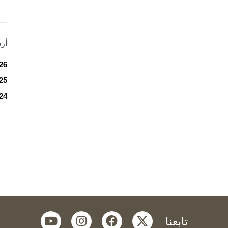
أر
26
25
24
youtube
instagram
facebook
twitter
تابعنا