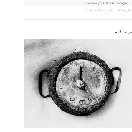
نساني
بودكاست على Apple Podcasts
رة وقصة