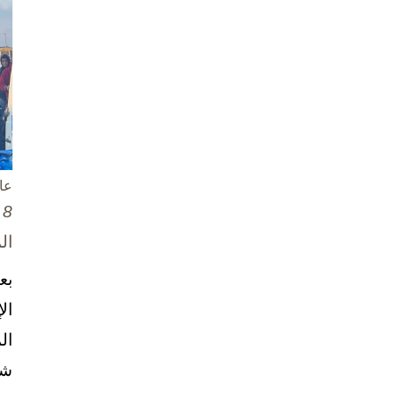
عا
8 تشرين الأول / أكتوبر، 2025
ال
بع
ال
ال
شخ