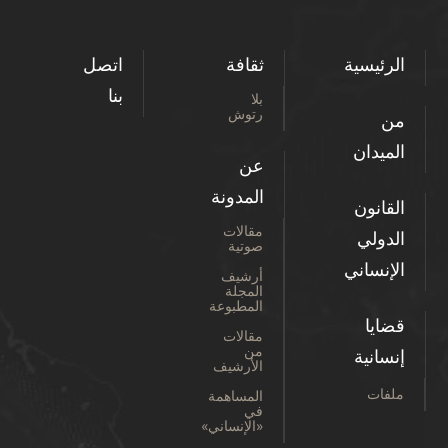
الرئيسية
ثقافة
اتصل
بنا
بلا
رتوش
من
الميدان
عن
المدونة
القانون
مقالات
الدولي
صوتية
الإنساني
أرشيف
المجلة
المطبوعة
قضايا
مقالات
من
إنسانية
الأرشيف
ملفات
المساهمة
في
«الإنساني»