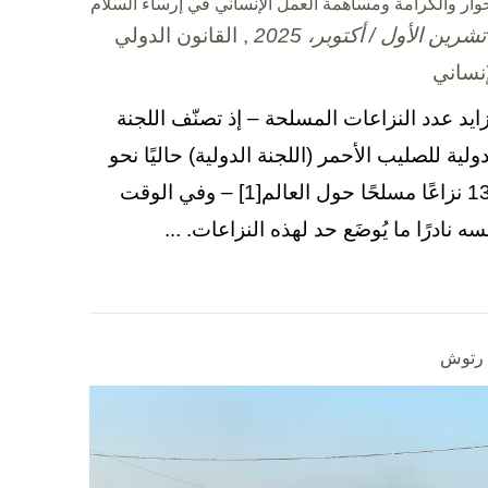
حوار والكرامة ومساهمة العمل الإنساني في إرساء السلام
, القانون الدولي
إنساني
زايد عدد النزاعات المسلحة – إذ تصنّف اللجنة
دولية للصليب الأحمر (اللجنة الدولية) حاليًا نحو
130 نزاعًا مسلحًا حول العالم[1] – وفي الوقت
سه نادرًا ما يُوضَع حد لهذه النزاعات. ...
ا رتوش