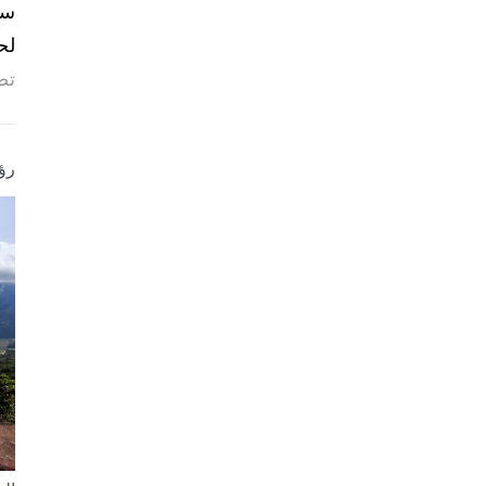
لح
تص
رؤ