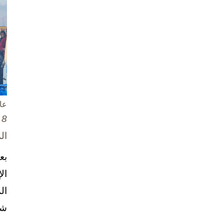
عا
8 تشرين الأول / أكتوبر، 2025
ال
بع
ال
ال
شخ