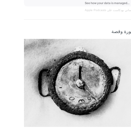
نساني
بودكاست على Apple Podcasts
رة وقصة