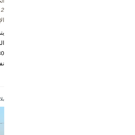
ال
2 تشرين الأول / أكتوبر، 2025
ال
يت
ال
نف
بل