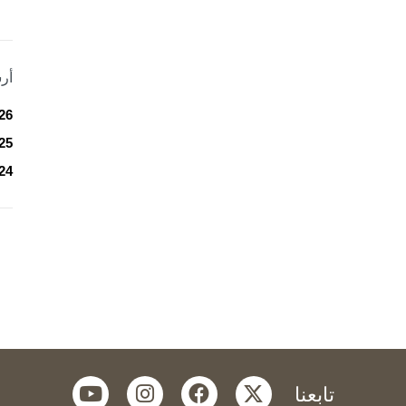
أر
26
25
24
youtube
instagram
facebook
twitter
تابعنا