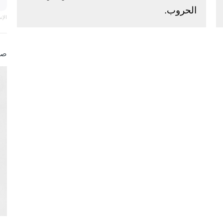
الحروب.
الإ
صو