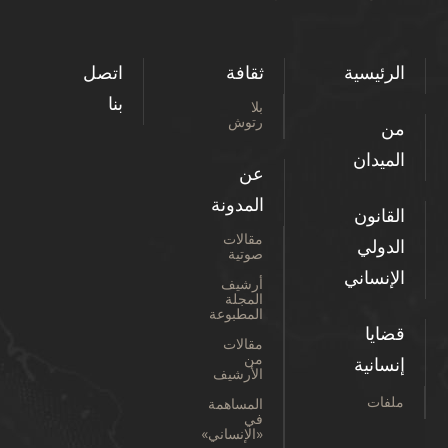
الرئيسية
ثقافة
اتصل
بنا
بلا
رتوش
من
الميدان
عن
المدونة
القانون
مقالات
الدولي
صوتية
الإنساني
أرشيف
المجلة
المطبوعة
قضايا
مقالات
من
إنسانية
الأرشيف
ملفات
المساهمة
في
«الإنساني»