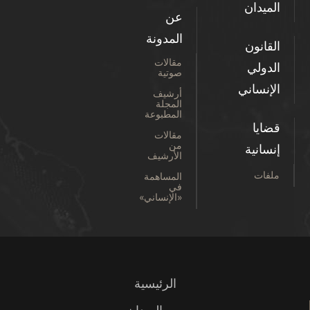
الميدان
عن
المدونة
القانون
مقالات
الدولي
صوتية
الإنساني
أرشيف
المجلة
المطبوعة
قضايا
مقالات
من
إنسانية
الأرشيف
ملفات
المساهمة
في
«الإنساني»
الرئيسية