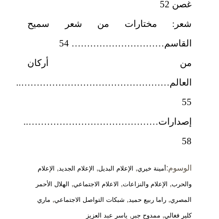
غصن 52
شعر: مختارات من شعر سميح
القاسم………………………… 54
من أركان
العالم…………………………………………..
55
إصدارات……………………………………..
58
الوسوم:
,
,
,
أمينة خيري
الإعلام البديل
الإعلام الجديد
الإعلام
,
,
,
والحرب
الإعلام والنزاعات
الاعلام الاجتماعي
الهلال الأحمر
,
,
,
المصري
راما ربيع حميد
شبكات التواصل الاجتماعي
ماري
,
,
كلير فغالي
ممدوح جبر
ياسر عبد العزيز