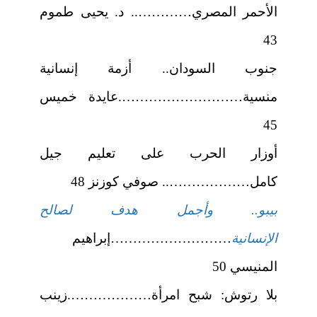
الأحمر المصري………….. د. يحيى طموم
43
جنوب السودان.. أزمة إنسانية
منسية……………………….عايدة خميس
45
أوزار الحرب على تعليم جيل
كامل……………….. صوفي كوزنز 48
بيبو.. وأجمل هدف لصالح
الإنسانية
………………………إبراهيم
المنيسي 50
بلا رتوش: شبح امرأة……………….زينب