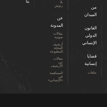
بنا
بلا
رتوش
من
الميدان
عن
المدونة
القانون
مقالات
الدولي
صوتية
الإنساني
أرشيف
المجلة
المطبوعة
قضايا
مقالات
من
إنسانية
الأرشيف
ملفات
المساهمة
في
«الإنساني»