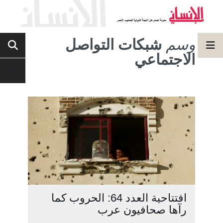
وسم
شبكات التواصل
الاجتماعي
افتتاحية العدد 64: الحروب كما
رآها صحافيون عرب