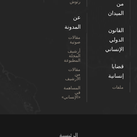
رتوش
من
الميدان
عن
المدونة
القانون
مقالات
الدولي
صوتية
الإنساني
أرشيف
المجلة
المطبوعة
قضايا
مقالات
من
إنسانية
الأرشيف
ملفات
المساهمة
في
«الإنساني»
الرئيسية