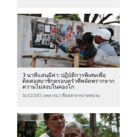
3 นาทีแสนมีค่า: ปฎิบัติการพิเศษเพื่อ
ติดต่อสมาชิกครอบครัวที่พลัดพรากจาก
ความไม่สงบในคองโก
14/12/2017
, บทความ / เรื่องเล่าจากภาคสนาม