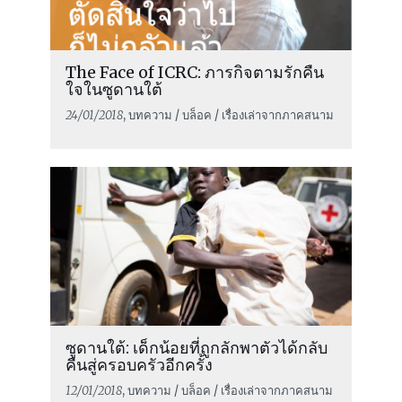
The Face of ICRC: ภารกิจตามรักคืน
ใจในซูดานใต้
24/01/2018
, บทความ / บล็อค / เรื่องเล่าจากภาคสนาม
ซูดานใต้: เด็กน้อยที่ถูกลักพาตัวได้กลับ
คืนสู่ครอบครัวอีกครั้ง
12/01/2018
, บทความ / บล็อค / เรื่องเล่าจากภาคสนาม